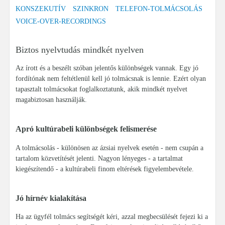
KONSZEKUTÍV
SZINKRON
TELEFON-TOLMÁCSOLÁS
VOICE-OVER-RECORDINGS
Biztos nyelvtudás mindkét nyelven
Az írott és a beszélt szóban jelentős különbségek vannak. Egy jó
fordítónak nem feltétlenül kell jó tolmácsnak is lennie. Ezért olyan
tapasztalt tolmácsokat foglalkoztatunk, akik mindkét nyelvet
magabiztosan használják.
Apró kultúrabeli különbségek felismerése
A tolmácsolás - különösen az ázsiai nyelvek esetén - nem csupán a
tartalom közvetítését jelenti. Nagyon lényeges - a tartalmat
kiegészítendő - a kultúrabeli finom eltérések figyelembevétele.
Jó hírnév kialakítása
Ha az ügyfél tolmács segítségét kéri, azzal megbecsülését fejezi ki a