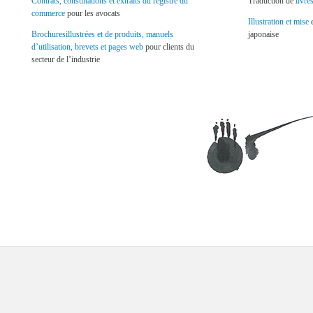
Contrats, consultations et extraits du registre du
Traduction de
livre
commerce
pour les avocats
Illustration et mise
e
Brochuresillustrées et de produits, manuels
japonaise
d’utilisation, brevets et pages web
pour clients du
secteur de l’industrie