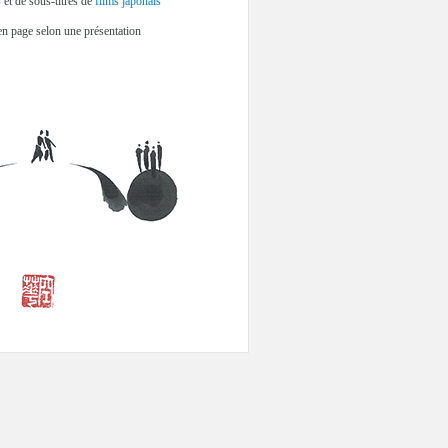
s
et de sous-titres de
films japonais
n page selon une présentation