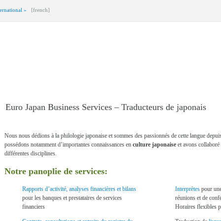
ernational »
[french]
Euro Japan Business Services – Traducteurs de japonais
Nous nous dédions à la philologie japonaise et sommes des passionnés de cette langue dep
possédons notamment d’importantes connaissances en
culture japonaise
et avons collaboré
différentes disciplines.
Notre panoplie de services
:
Rapports d’activité, analyses financières et bilans
Interprètes
pour une
pour les banques et prestataires de services
réunions et de confé
financiers
Horaires flexibles 