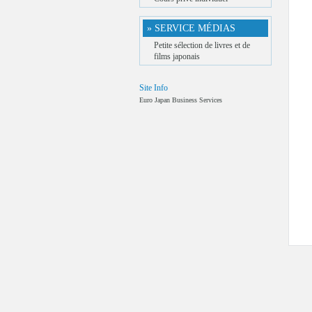
» SERVICE MÉDIAS
Petite sélection de livres et de
films japonais
Site Info
Euro Japan Business Services