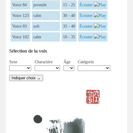
Voice 84
juvenile
15 - 25
Écouter
Voice 123
calm
30 - 40
Écouter
Voice 03
soft
35 - 40
Écouter
Voice 102
calm
10 - 35
Écouter
Sélection de la voix
Sexe
Charactère
Âge
Catégorie