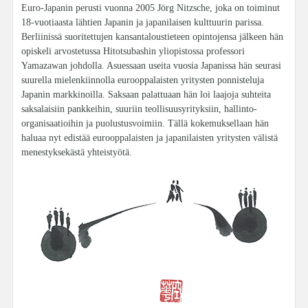
Euro-Japanin perusti vuonna 2005 Jörg Nitzsche, joka on toiminut
18-vuotiaasta lähtien Japanin ja japanilaisen kulttuurin parissa.
Berliinissä suoritettujen kansantaloustieteen opintojensa jälkeen hän
opiskeli arvostetussa Hitotsubashin yliopistossa professori
Yamazawan johdolla. Asuessaan useita vuosia Japanissa hän seurasi
suurella mielenkiinnolla eurooppalaisten yritysten ponnisteluja
Japanin markkinoilla. Saksaan palattuaan hän loi laajoja suhteita
saksalaisiin pankkeihin, suuriin teollisuusyrityksiin, hallinto-
organisaatioihin ja puolustusvoimiin. Tällä kokemuksellaan hän
haluaa nyt edistää eurooppalaisten ja japanilaisten yritysten välistä
menestyksekästä yhteistyötä.