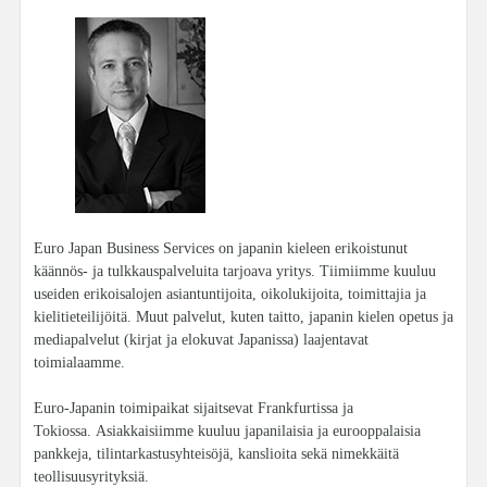
Euro Japan Business Services on japanin kieleen erikoistunut
käännös- ja tulkkauspalveluita tarjoava yritys. Tiimiimme kuuluu
useiden erikoisalojen asiantuntijoita, oikolukijoita, toimittajia ja
kielitieteilijöitä. Muut palvelut, kuten taitto, japanin kielen opetus ja
mediapalvelut (kirjat ja elokuvat Japanissa) laajentavat
toimialaamme.
Euro-Japanin toimipaikat sijaitsevat Frankfurtissa ja
Tokiossa. Asiakkaisiimme kuuluu japanilaisia ja eurooppalaisia
pankkeja, tilintarkastusyhteisöjä, kanslioita sekä nimekkäitä
teollisuusyrityksiä.