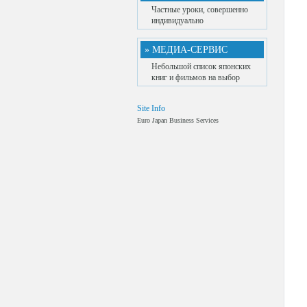
Частные уроки, совершенно
индивидуально
» МЕДИА-СЕРВИС
Небольшой список японских
книг и фильмов на выбор
Site Info
Euro Japan Business Services