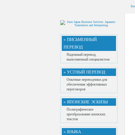
Int
» ПИСЬМЕННЫЙ
ПЕРЕВОД
Надежный перевод,
выполняемый специалистом
» УСТНЫЙ ПЕРЕВОД
Опытные переводчики для
обеспечения эффективных
переговоров
» ЯПОНСКИЕ ЭСКИЗЫ
Полиграфическое
преобразование японских
текстов
» ЯЗЫКА