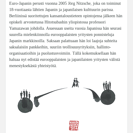
Euro-Japanin perusti vuonna 2005 Jörg Nitzsche, joka on toiminut
18-vuotiaasta lähtien Japanin ja japanilaisen kulttuurin parissa.
Berliinissä suoritettujen kansantaloustieteen opintojensa jälkeen hän
opiskeli arvostetussa Hitotsubashin yliopistossa professori
Yamazawan johdolla. Asuessaan useita vuosia Japanissa hän seurasi
suurella mielenkiinnolla eurooppalaisten yritysten ponnisteluja
Japanin markkinoilla. Saksaan palattuaan hän loi laajoja suhteita
saksalaisiin pankkeihin, suuriin teollisuusyrityksiin, hallinto-
organisaatioihin ja puolustusvoimiin. Tällä kokemuksellaan hän
haluaa nyt edistää eurooppalaisten ja japanilaisten yritysten välistä
menestyksekästä yhteistyötä.