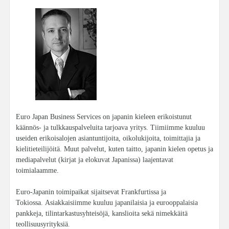
Euro Japan Business Services on japanin kieleen erikoistunut
käännös- ja tulkkauspalveluita tarjoava yritys. Tiimiimme kuuluu
useiden erikoisalojen asiantuntijoita, oikolukijoita, toimittajia ja
kielitieteilijöitä. Muut palvelut, kuten taitto, japanin kielen opetus ja
mediapalvelut (kirjat ja elokuvat Japanissa) laajentavat
toimialaamme.
Euro-Japanin toimipaikat sijaitsevat Frankfurtissa ja
Tokiossa. Asiakkaisiimme kuuluu japanilaisia ja eurooppalaisia
pankkeja, tilintarkastusyhteisöjä, kanslioita sekä nimekkäitä
teollisuusyrityksiä.